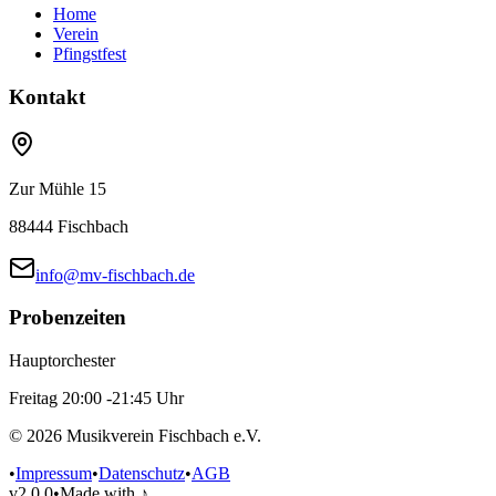
Home
Verein
Pfingstfest
Kontakt
Zur Mühle 15
88444
Fischbach
info@mv-fischbach.de
Probenzeiten
Hauptorchester
Freitag
20:00
-
21:45
Uhr
©
2026
Musikverein Fischbach
e.V.
•
Impressum
•
Datenschutz
•
AGB
v2.0.0
•
Made with ♪