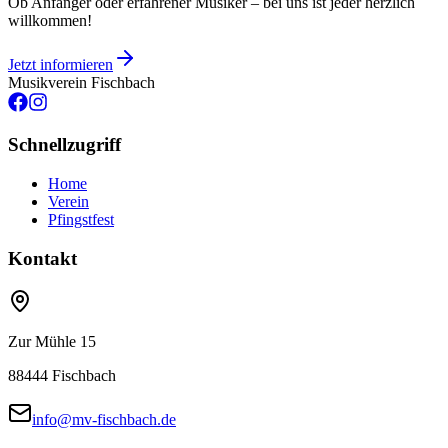
Ob Anfänger oder erfahrener Musiker – bei uns ist jeder herzlich
willkommen!
Jetzt informieren
Musikverein Fischbach
Schnellzugriff
Home
Verein
Pfingstfest
Kontakt
Zur Mühle 15
88444
Fischbach
info@mv-fischbach.de